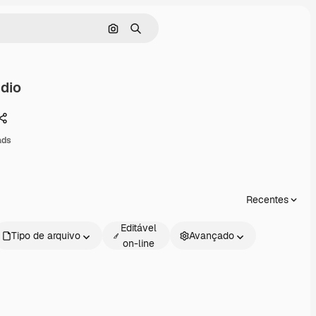
Pesquisar por imagem
Buscar
dio
Compartilhar
ads
Recentes
Editável
Tipo de arquivo
Avançado
on-line