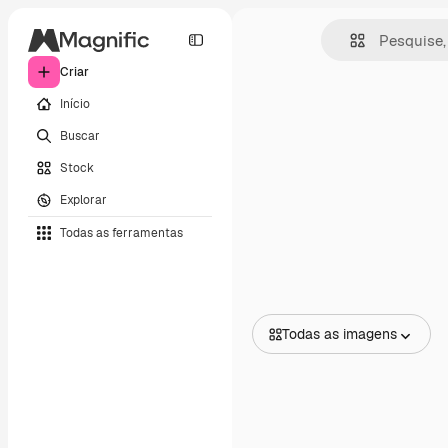
Criar
Início
Buscar
Stock
Explorar
Todas as ferramentas
Todas as imagens
Todas as imagens
Vetores
Ilustrações
Fotos
PSD
Modelos