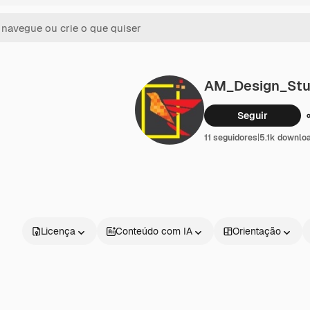
AM_Design_Stu
Seguir
11 seguidores
|
5.1k downlo
Licença
Conteúdo com IA
Orientação