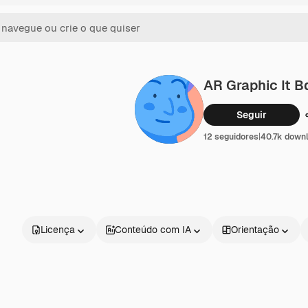
AR Graphic It B
Seguir
12 seguidores
|
40.7k down
Licença
Conteúdo com IA
Orientação