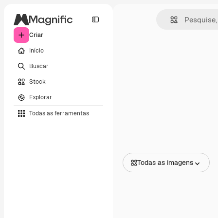
Criar
Início
Buscar
Stock
Explorar
Todas as ferramentas
Todas as imagens
Todas as imagens
Vetores
Ilustrações
Fotos
PSD
Modelos