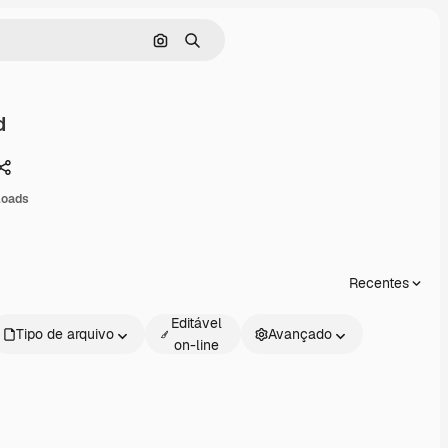
Pesquisar por imagem
Buscar
d
Compartilhar
loads
Recentes
Editável
Tipo de arquivo
Avançado
on-line