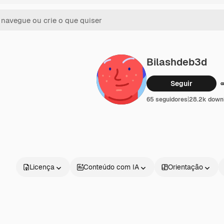
Bilashdeb3d
Seguir
65 seguidores
|
28.2k down
Licença
Conteúdo com IA
Orientação