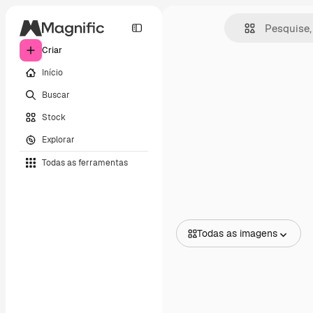
Criar
Início
Buscar
Stock
Explorar
Todas as ferramentas
Todas as imagens
Todas as imagens
Vetores
Ilustrações
Fotos
PSD
Modelos