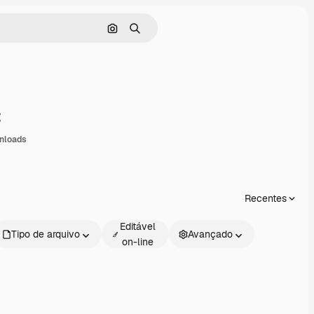
Pesquisar por imagem
Buscar
ompartilhar
nloads
Recentes
Editável
Tipo de arquivo
Avançado
on-line