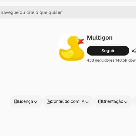
Multigon
Seguir
C
433 seguidores
|
140.5k dow
Licença
Conteúdo com IA
Orientação