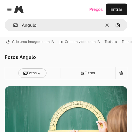
Magnific
Preços
Entrar
Close menu
Limpar
Pesqui
Crie uma imagem com IA
Crie um vídeo com IA
Textura
Tecno
Fotos Angulo
Fotos
Filtros