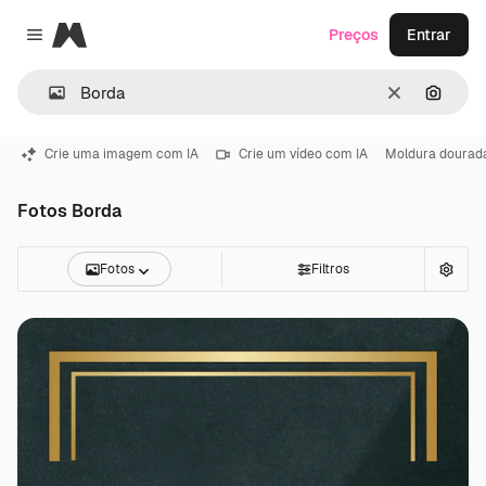
Magnific
Preços
Entrar
Close menu
Limpar
Pesqui
Crie uma imagem com IA
Crie um vídeo com IA
Moldura dourad
Fotos Borda
Fotos
Filtros