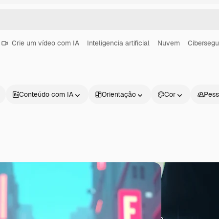
Crie um vídeo com IA
Inteligencia artificial
Nuvem
Ciberseg
Conteúdo com IA
Orientação
Cor
Pess
Produtos
Começar