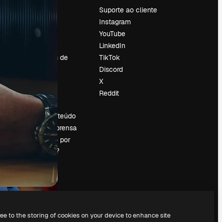
Preços
Suporte ao cliente
Sobre nós
Instagram
Reviews
YouTube
Emprego
LinkedIn
Tendências de
TikTok
pesquisa
Discord
Blog
X
Eventos
Reddit
es
Slidesgo
Vender conteúdo
Sala de imprensa
Procurando por
magnific.ai?
ree to the storing of cookies on your device to enhance site