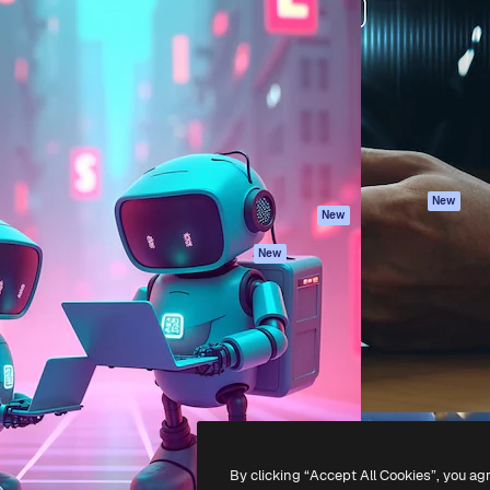
iativa para você direcionar
Spaces
Academy
alho. Mais de 1 milhão de
Assistente de IA
Documentação
e criativos, empresas,
Gerador de
Atendimento
dios.
imagens
Termos e
Gerador de vídeos
condições
Texto para voz
Política de
privacidade
Conteúdo de stock
Originais
MCP para
New
New
Claude/ChatGPT
Política de cooki
Agentes
Central de
New
confiabilidade
API
Afiliados
App móvel
Empresas
Todas as
ferramentas
-
2026
Freepik Company S.L.U.
Todos os direitos reservados
.
By clicking “Accept All Cookies”, you ag