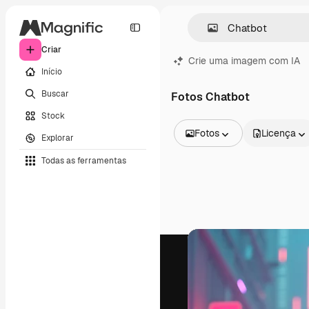
Criar
Crie uma imagem com IA
Início
Buscar
Fotos Chatbot
Stock
Fotos
Licença
Explorar
Todas as imagens
Todas as ferramentas
Vetores
Ilustrações
Fotos
PSD
Modelos
Mockups
Vídeos
Clipes de vídeo
Animações
Modelos de vídeos
Ícones
Modelos 3D
Fontes