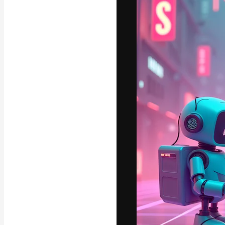
A plataforma cr
seu melhor trab
assinantes entr
agências e estú
Português
Copyright © 2010