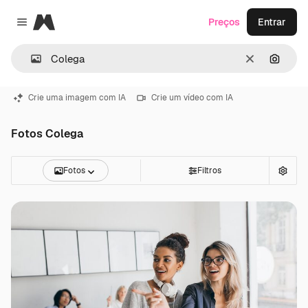
Magnific
Preços
Entrar
Close menu
Limpar
Pesqui
Crie uma imagem com IA
Crie um vídeo com IA
Fotos Colega
Fotos
Filtros