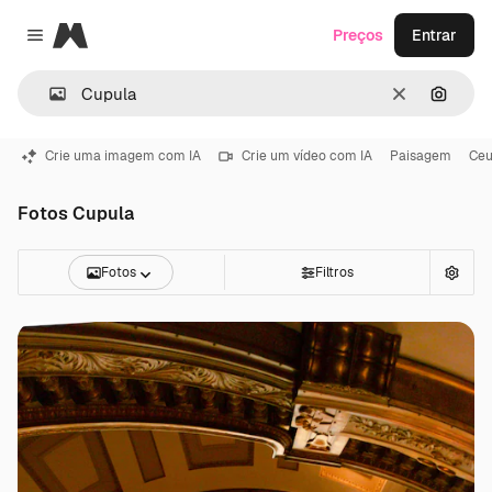
Magnific
Preços
Entrar
Close menu
Limpar
Pesqui
Crie uma imagem com IA
Crie um vídeo com IA
Paisagem
Ceu
Fotos Cupula
Fotos
Filtros