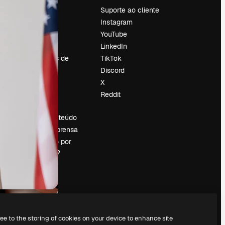
Preços
Suporte ao cliente
Sobre nós
Instagram
Reviews
YouTube
Emprego
LinkedIn
Tendências de
TikTok
pesquisa
Discord
Blog
X
Eventos
Reddit
es
Slidesgo
Vender conteúdo
Sala de imprensa
Procurando por
magnific.ai?
ree to the storing of cookies on your device to enhance site