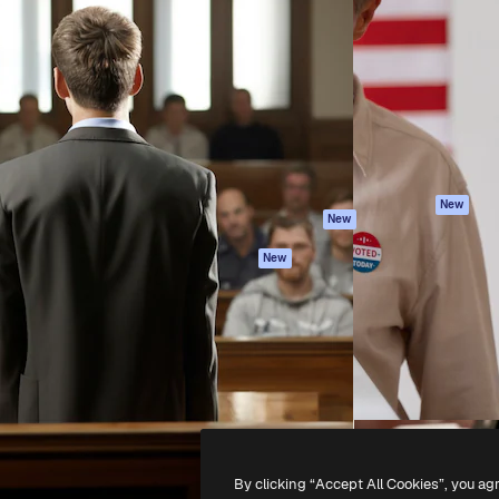
iativa para você direcionar
Spaces
Academy
alho. Mais de 1 milhão de
Assistente de IA
Documentação
e criativos, empresas,
Gerador de
Atendimento
dios.
imagens
Termos e
Gerador de vídeos
condições
Texto para voz
Política de
privacidade
Conteúdo de stock
Originais
MCP para
New
New
Claude/ChatGPT
Política de cooki
Agentes
Central de
New
confiabilidade
API
Afiliados
App móvel
Empresas
Todas as
ferramentas
-
2026
Freepik Company S.L.U.
Todos os direitos reservados
.
By clicking “Accept All Cookies”, you ag