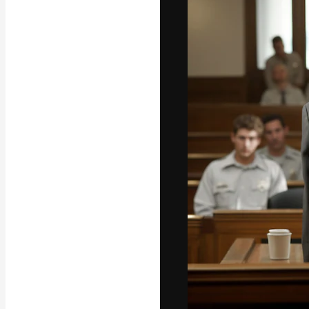
A plataforma cr
seu melhor trab
assinantes entr
agências e estú
Português
Copyright © 2010