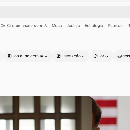
Crie um vídeo com IA
Mesa
Justiça
Estrategia
Reuniao
R
Conteúdo com IA
Orientação
Cor
Pess
Produtos
Começar