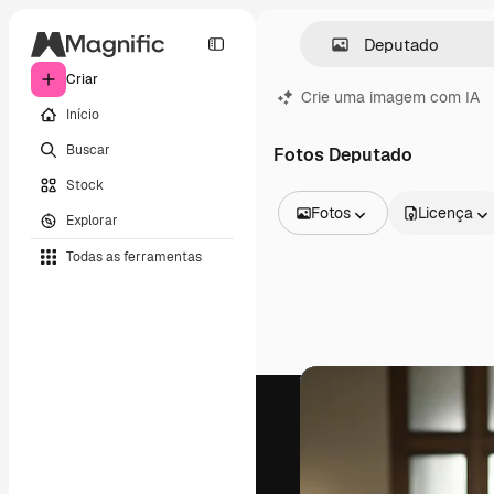
Criar
Crie uma imagem com IA
Início
Buscar
Fotos Deputado
Stock
Fotos
Licença
Explorar
Todas as imagens
Todas as ferramentas
Vetores
Ilustrações
Fotos
PSD
Modelos
Mockups
Vídeos
Clipes de vídeo
Animações
Modelos de vídeos
Ícones
Modelos 3D
Fontes