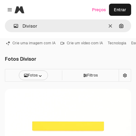
Magnific
Preços
Entrar
Close menu
Limpar
Pesqui
Crie uma imagem com IA
Crie um vídeo com IA
Tecnologia
Es
Fotos Divisor
Fotos
Filtros