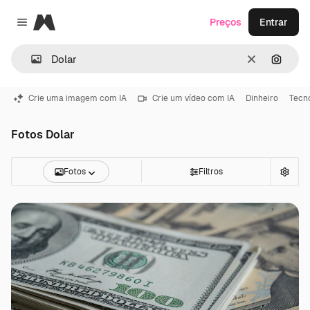
Magnific
Preços
Entrar
Close menu
Limpar
Pesqui
Crie uma imagem com IA
Crie um vídeo com IA
Dinheiro
Tecn
Fotos Dolar
Fotos
Filtros