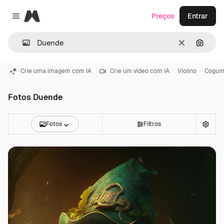
Magnific
Preços
Entrar
Close menu
Limpar
Pesqui
Crie uma imagem com IA
Crie um vídeo com IA
Violino
Cogum
Fotos Duende
Fotos
Filtros