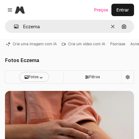
Magnific
Preços
Entrar
Close menu
Limpar
Pesqui
Crie uma imagem com IA
Crie um vídeo com IA
Psoriase
Acn
Fotos Eczema
Fotos
Filtros