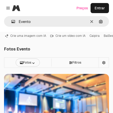
Magnific
Preços
Entrar
Close menu
Limpar
Pesqui
Crie uma imagem com IA
Crie um vídeo com IA
Caipira
Balõe
Fotos Evento
Fotos
Filtros