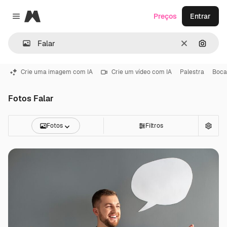
Magnific
Preços
Entrar
Close menu
Limpar
Pesqui
Crie uma imagem com IA
Crie um vídeo com IA
Palestra
Boca
Fotos Falar
Fotos
Filtros