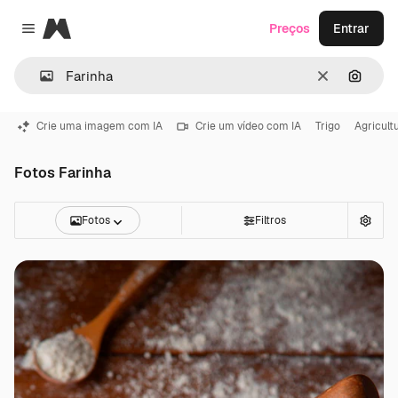
Magnific
Preços
Entrar
Close menu
Limpar
Pesqui
Crie uma imagem com IA
Crie um vídeo com IA
Trigo
Agricult
Fotos Farinha
Fotos
Filtros