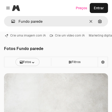
Magnific
Preços
Entrar
Close menu
Limpar
Pesqui
Crie uma imagem com IA
Crie um vídeo com IA
Marketing digita
Fotos Fundo parede
Fotos
Filtros