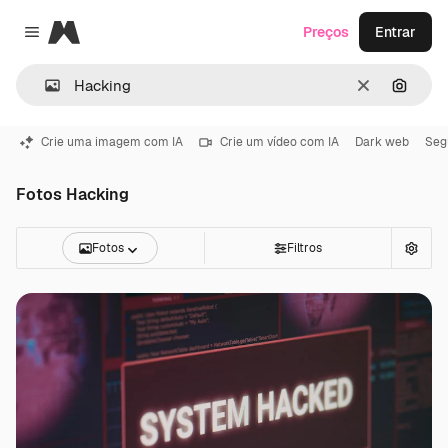
Magnific
Preços
Entrar
Close menu
Limpar
Pesqui
Crie uma imagem com IA
Crie um vídeo com IA
Dark web
Seg
Fotos Hacking
Fotos
Filtros