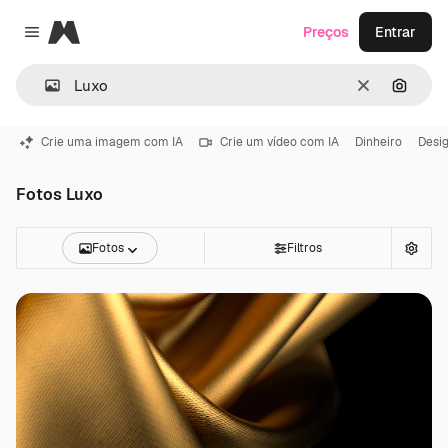
Magnific
Preços
Entrar
Close menu
Limpar
Pesqui
Crie uma imagem com IA
Crie um vídeo com IA
Dinheiro
Desi
Fotos Luxo
Fotos
Filtros