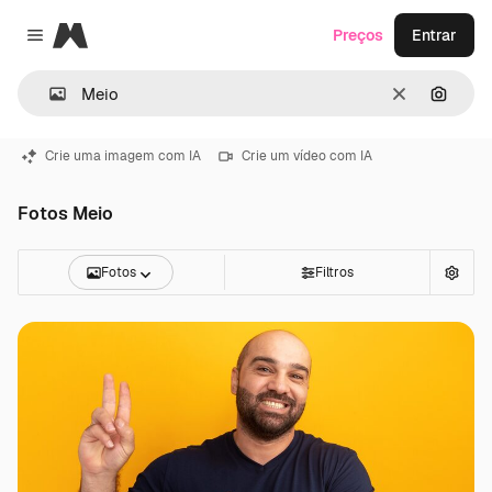
Magnific
Preços
Entrar
Close menu
Limpar
Pesqui
Crie uma imagem com IA
Crie um vídeo com IA
Fotos Meio
Fotos
Filtros