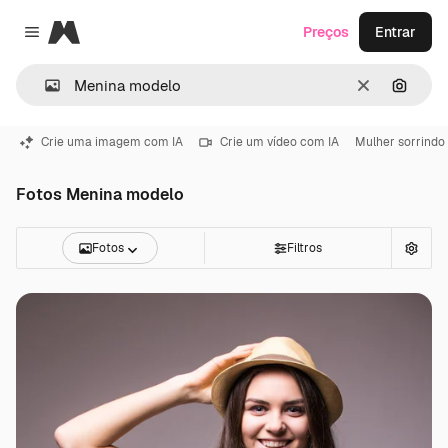
Magnific
Preços
Entrar
Close menu
Limpar
Pesqui
Crie uma imagem com IA
Crie um vídeo com IA
Mulher sorrindo
Fotos Menina modelo
Fotos
Filtros