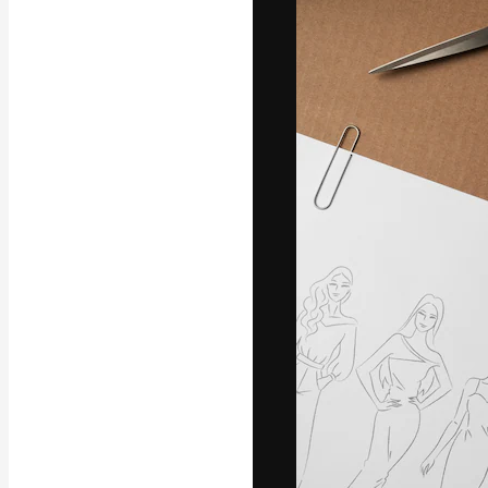
A plataforma cr
seu melhor trab
assinantes entr
agências e estú
Português
Copyright © 2010