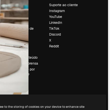
Preços
Suporte ao cliente
Sobre nós
Instagram
Reviews
YouTube
Emprego
LinkedIn
Tendências de
TikTok
pesquisa
Discord
Blog
X
Eventos
Reddit
es
Slidesgo
Vender conteúdo
Sala de imprensa
Procurando por
magnific.ai?
ree to the storing of cookies on your device to enhance site