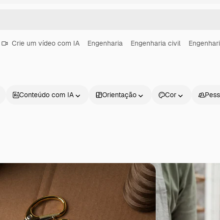
Crie um vídeo com IA
Engenharia
Engenharia civil
Engenhari
Conteúdo com IA
Orientação
Cor
Pess
Produtos
Começar