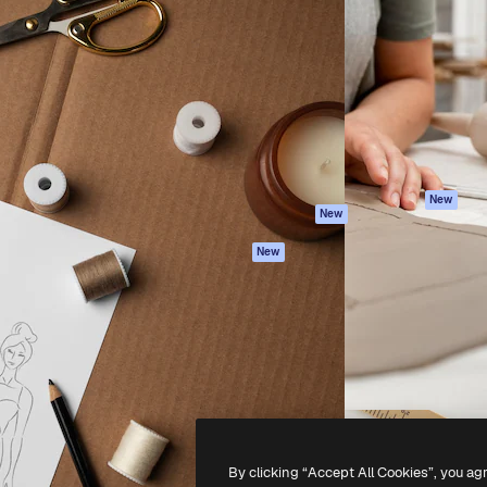
iativa para você direcionar
Spaces
Academy
alho. Mais de 1 milhão de
Assistente de IA
Documentação
e criativos, empresas,
Gerador de
Atendimento
dios.
imagens
Termos e
Gerador de vídeos
condições
Texto para voz
Política de
privacidade
Conteúdo de stock
Originais
MCP para
New
New
Claude/ChatGPT
Política de cooki
Agentes
Central de
New
confiabilidade
API
Afiliados
App móvel
Empresas
Todas as
ferramentas
-
2026
Freepik Company S.L.U.
Todos os direitos reservados
.
By clicking “Accept All Cookies”, you ag