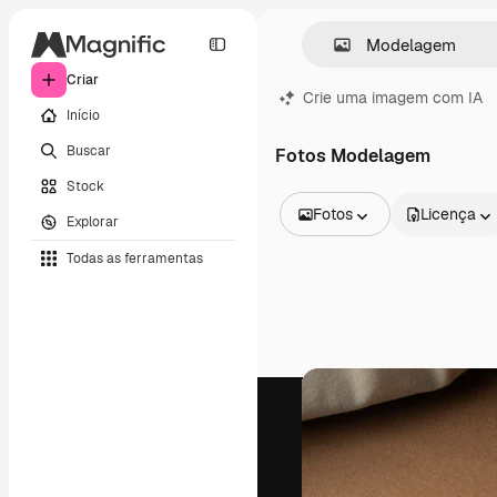
Criar
Crie uma imagem com IA
Início
Buscar
Fotos Modelagem
Stock
Fotos
Licença
Explorar
Todas as imagens
Todas as ferramentas
Vetores
Ilustrações
Fotos
PSD
Modelos
Mockups
Vídeos
Clipes de vídeo
Animações
Modelos de vídeos
Ícones
Modelos 3D
Fontes