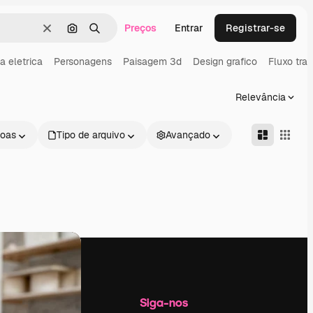
Preços
Entrar
Registrar-se
Limpar
Pesquisar por imagem
Buscar
a eletrica
Personagens
Paisagem 3d
Design grafico
Fluxo tra
Relevância
oas
Tipo de arquivo
Avançado
Empresa
Siga-nos