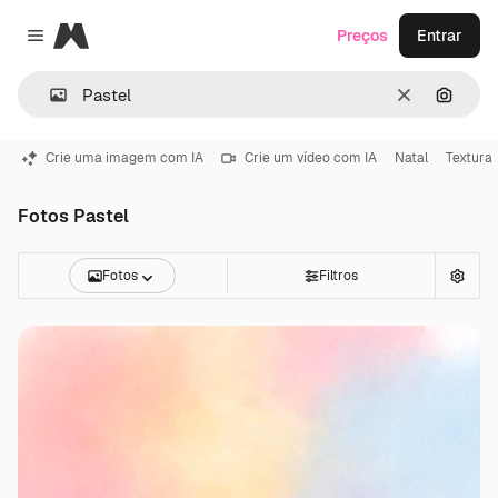
Magnific
Preços
Entrar
Close menu
Limpar
Pesqui
Crie uma imagem com IA
Crie um vídeo com IA
Natal
Textura
Fotos Pastel
Fotos
Filtros