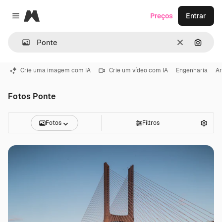
Magnific
Preços
Entrar
Close menu
Limpar
Pesqui
Crie uma imagem com IA
Crie um vídeo com IA
Engenharia
Ar
Fotos Ponte
Fotos
Filtros