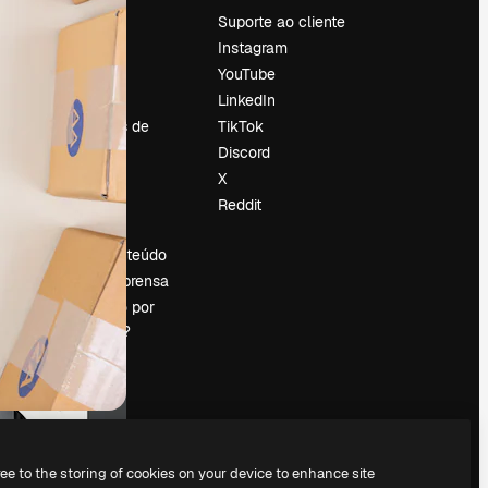
Preços
Suporte ao cliente
Sobre nós
Instagram
Reviews
YouTube
Emprego
LinkedIn
Tendências de
TikTok
pesquisa
Discord
Blog
X
Eventos
Reddit
es
Slidesgo
Vender conteúdo
Sala de imprensa
Procurando por
magnific.ai?
ree to the storing of cookies on your device to enhance site