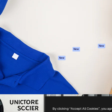
iativa para você direcionar
Spaces
Academy
alho. Mais de 1 milhão de
Assistente de IA
Documentação
e criativos, empresas,
Gerador de
Atendimento
dios.
imagens
Termos e
Gerador de vídeos
condições
Texto para voz
Política de
privacidade
Conteúdo de stock
Originais
MCP para
New
New
Claude/ChatGPT
Política de cooki
Agentes
Central de
New
confiabilidade
API
Afiliados
App móvel
Empresas
Todas as
ferramentas
-
2026
Freepik Company S.L.U.
Todos os direitos reservados
.
By clicking “Accept All Cookies”, you ag