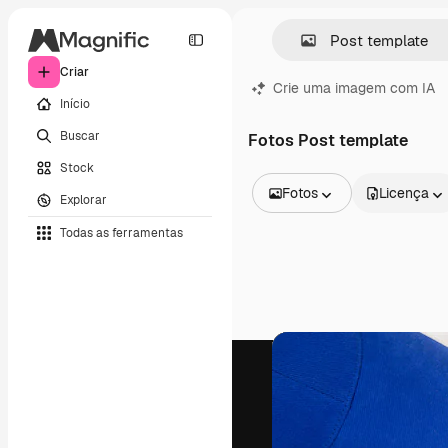
Criar
Crie uma imagem com IA
Início
Buscar
Fotos Post template
Stock
Fotos
Licença
Explorar
Todas as imagens
Todas as ferramentas
Vetores
Ilustrações
Fotos
PSD
Modelos
Mockups
Vídeos
Clipes de vídeo
Animações
Modelos de vídeos
Ícones
Modelos 3D
Fontes