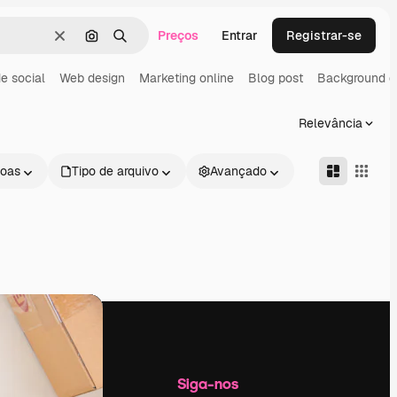
Preços
Entrar
Registrar-se
Limpar
Pesquisar por imagem
Buscar
e social
Web design
Marketing online
Blog post
Background d
Relevância
oas
Tipo de arquivo
Avançado
Empresa
Siga-nos