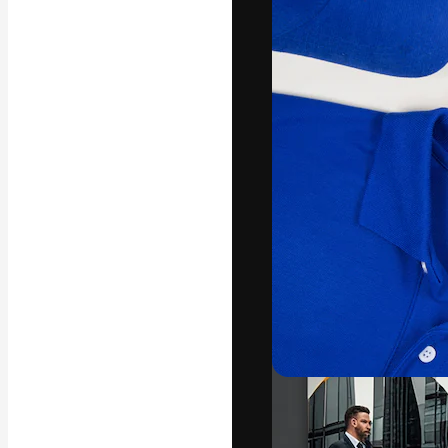
A plataforma cr
seu melhor trab
assinantes entr
agências e estú
Português
Copyright © 2010