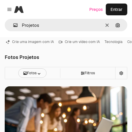
Magnific
Preços
Entrar
Close menu
Limpar
Pesqui
Crie uma imagem com IA
Crie um vídeo com IA
Tecnologia
Co
Fotos Projetos
Fotos
Filtros