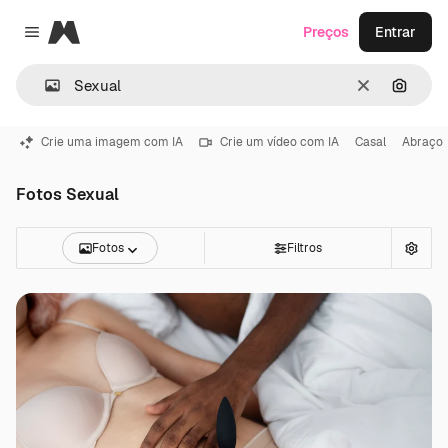
Magnific
Preços
Entrar
Close menu
Limpar
Pesqui
Crie uma imagem com IA
Crie um vídeo com IA
Casal
Abraço
Fotos Sexual
Fotos
Filtros