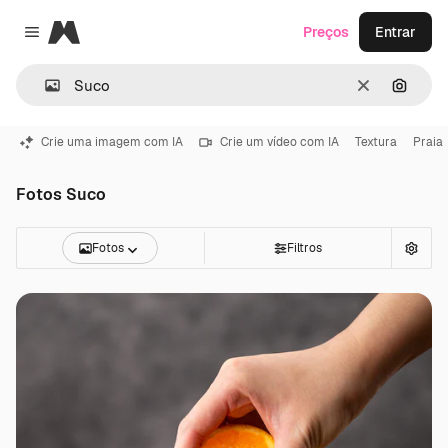
Magnific
Preços
Entrar
Close menu
Limpar
Pesqui
Crie uma imagem com IA
Crie um vídeo com IA
Textura
Praia
Fotos Suco
Fotos
Filtros