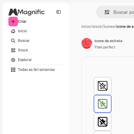
Criar
Início
/
stock
/
Ícones
/
ícone de e
Início
Buscar
ícone de estrela
Pixel perfect
Stock
Explorar
Todas as ferramentas