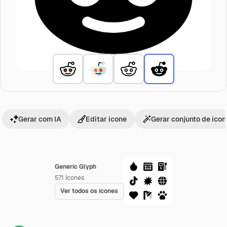
Gerar com IA
Editar ícone
Gerar conjunto de íco
Generic Glyph
571
Ícones
Ver todos os ícones