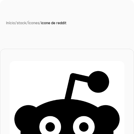
Início
/
stock
/
Ícones
/
ícone de reddit