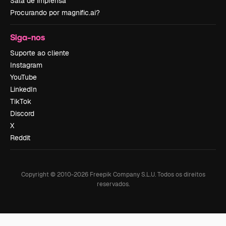
Sala de imprensa
Procurando por magnific.ai?
Siga-nos
Suporte ao cliente
Instagram
YouTube
LinkedIn
TikTok
Discord
X
Reddit
Copyright © 2010-
2026
Freepik Company S.L.U.
Todos os direitos
reservados
.