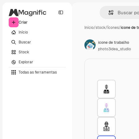
Criar
Início
/
stock
/
Ícones
/
ícone de t
Início
Buscar
ícone de trabalho
photo3idea_studio
Stock
Explorar
Todas as ferramentas