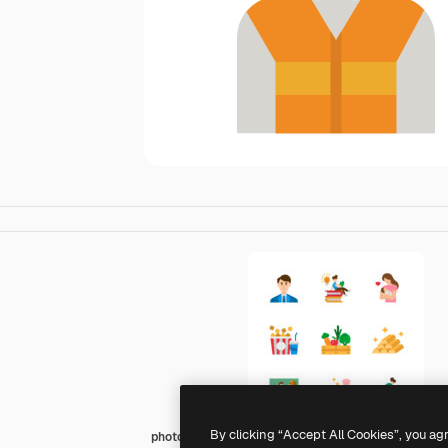
By clicking “Accept All Cookies”, you ag
photo3idea_studio Flat