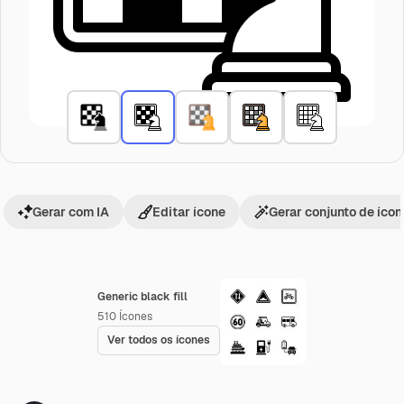
Gerar com IA
Editar ícone
Gerar conjunto de íco
Generic black fill
510
Ícones
Ver todos os ícones