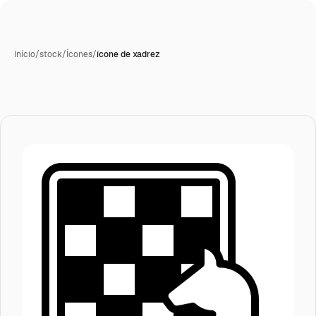
Início
/
stock
/
Ícones
/
ícone de xadrez