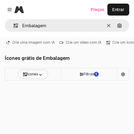
Magnific
Preços
Entrar
Close menu
Limpar
Pesqui
Crie uma imagem com IA
Crie um vídeo com IA
Crie um ícon
Ícones grátis de Embalagem
Ícones
Filtros
1