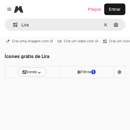
Magnific
Preços
Entrar
Close menu
Limpar
Pesqui
Crie uma imagem com IA
Crie um vídeo com IA
Crie um ícon
Ícones grátis de Lira
Ícones
Filtros
1