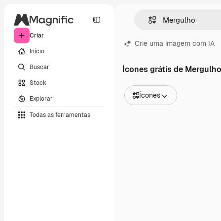
Criar
Crie uma imagem com IA
Início
Buscar
Ícones grátis de Mergulh
Stock
Ícones
Explorar
Todas as imagens
Todas as ferramentas
Vetores
Ilustrações
Fotos
PSD
Modelos
Mockups
Vídeos
Clipes de vídeo
Animações
Modelos de vídeos
Ícones
Modelos 3D
Fontes