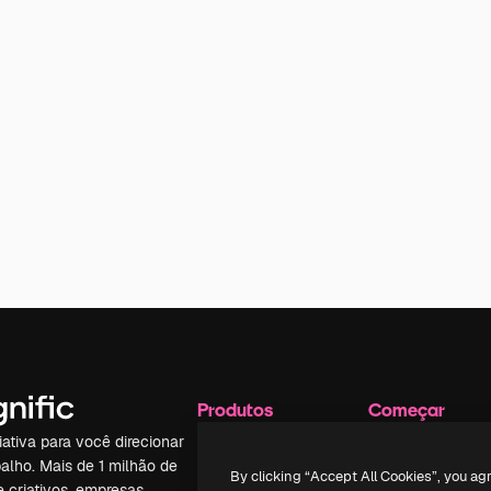
Produtos
Começar
iativa para você direcionar
Spaces
Academy
alho. Mais de 1 milhão de
Assistente de IA
Documentação
By clicking “Accept All Cookies”, you ag
e criativos, empresas,