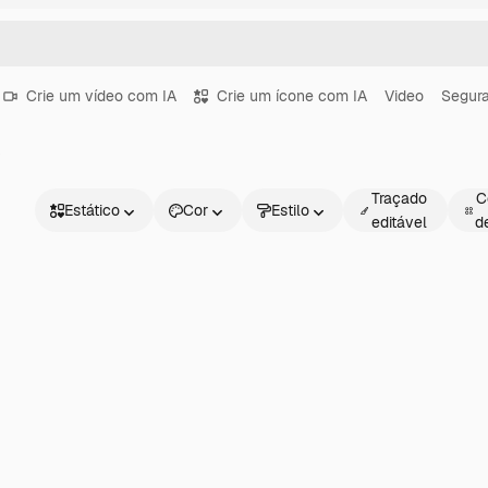
Crie um vídeo com IA
Crie um ícone com IA
Video
Segur
o
Traçado
C
Estático
Cor
Estilo
editável
d
Estático
Animado
Figurinha
Interface