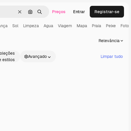
Preços
Entrar
Registrar-se
Limpar
Pesquisar por imagem
Buscar
ança
Sol
Limpeza
Agua
Viagem
Mapa
Praia
Peixe
Fotog
Relevância
oleções
Avançado
Limpar tudo
e estilos