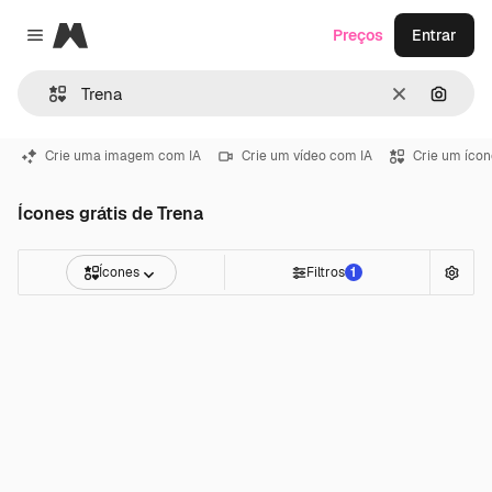
Magnific
Preços
Entrar
Close menu
Limpar
Pesqui
Crie uma imagem com IA
Crie um vídeo com IA
Crie um ícon
Ícones grátis de Trena
Ícones
Filtros
1