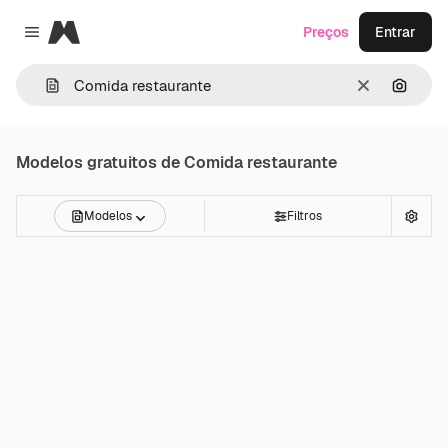
Magnific
Preços
Entrar
Close menu
Limpar
Pesqui
Modelos gratuitos de
Comida restaurante
Modelos
Filtros