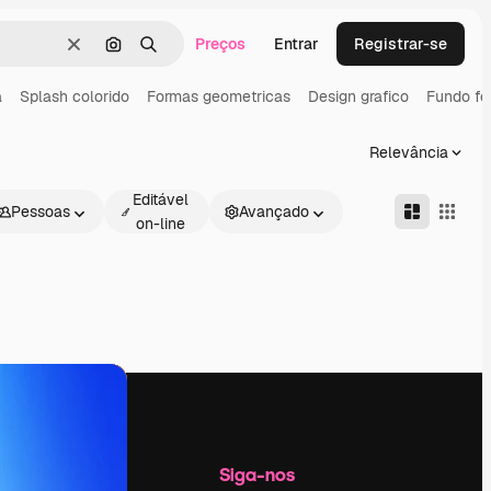
Preços
Entrar
Registrar-se
Limpar
Pesquisar por imagem
Buscar
a
Splash colorido
Formas geometricas
Design grafico
Fundo fe
Relevância
Editável
Pessoas
Avançado
on-line
Empresa
Siga-nos