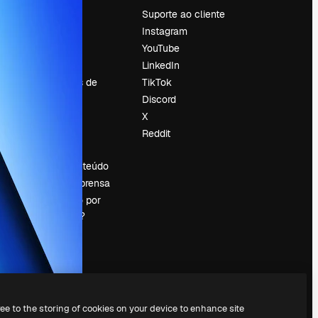
Preços
Suporte ao cliente
Sobre nós
Instagram
Reviews
YouTube
Emprego
LinkedIn
Tendências de
TikTok
pesquisa
Discord
Blog
X
Eventos
Reddit
es
Slidesgo
Vender conteúdo
Sala de imprensa
Procurando por
magnific.ai?
ree to the storing of cookies on your device to enhance site