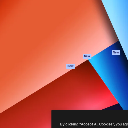
iativa para você direcionar
Spaces
Academy
alho. Mais de 1 milhão de
Assistente de IA
Documentação
e criativos, empresas,
Gerador de
Atendimento
dios.
imagens
Termos e
Gerador de vídeos
condições
Texto para voz
Política de
privacidade
Conteúdo de stock
Originais
MCP para
New
New
Claude/ChatGPT
Política de cooki
Agentes
Central de
New
confiabilidade
API
Afiliados
App móvel
Empresas
Todas as
ferramentas
-
2026
Freepik Company S.L.U.
Todos os direitos reservados
.
By clicking “Accept All Cookies”, you ag