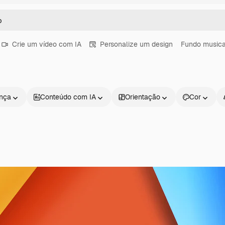
Crie um vídeo com IA
Personalize um design
Fundo music
ença
Conteúdo com IA
Orientação
Cor
Produtos
Começar