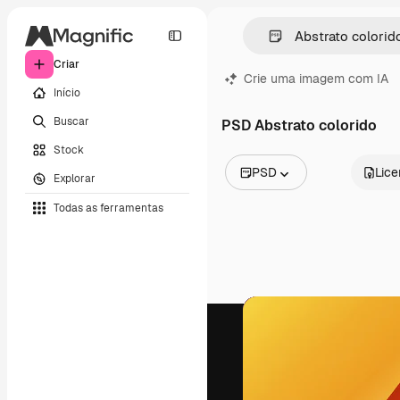
Criar
Crie uma imagem com IA
Início
Buscar
PSD Abstrato colorido
Stock
PSD
Lic
Explorar
Todas as imagens
Todas as ferramentas
Vetores
Ilustrações
Fotos
PSD
Modelos
Mockups
Vídeos
Clipes de vídeo
Animações
Modelos de vídeos
Ícones
Modelos 3D
Fontes