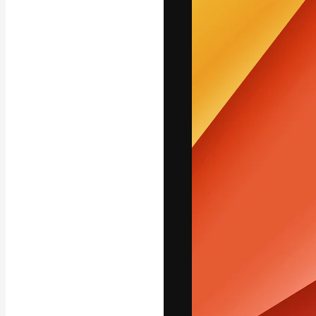
A plataforma cr
seu melhor trab
assinantes entr
agências e estú
Português
Copyright © 2010