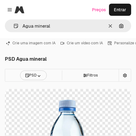
Magnific
Preços
Entrar
Close menu
Limpar
Pesqui
Crie uma imagem com IA
Crie um vídeo com IA
Personalize
PSD Agua mineral
PSD
Filtros