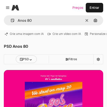
Magnific
Preços
Entrar
Close menu
Limpar
Pesqui
Crie uma imagem com IA
Crie um vídeo com IA
Personalize
PSD Anos 80
PSD
Filtros