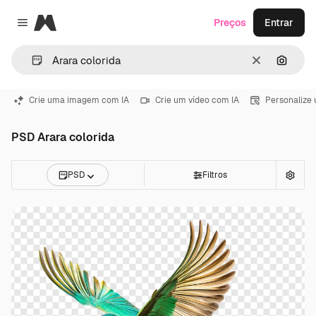
Magnific
Preços
Entrar
Close menu
Limpar
Pesqui
Crie uma imagem com IA
Crie um vídeo com IA
Personalize
PSD Arara colorida
PSD
Filtros