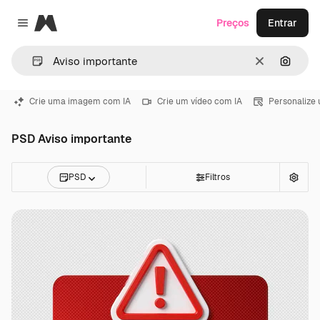
Magnific
Preços
Entrar
Close menu
Limpar
Pesqui
Crie uma imagem com IA
Crie um vídeo com IA
Personalize
PSD Aviso importante
PSD
Filtros