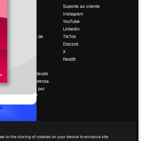
Preços
Suporte ao cliente
Sobre nós
Instagram
Reviews
YouTube
Emprego
LinkedIn
Tendências de
TikTok
pesquisa
Discord
Blog
X
Eventos
Reddit
es
Slidesgo
Vender conteúdo
Sala de imprensa
Procurando por
magnific.ai?
ree to the storing of cookies on your device to enhance site