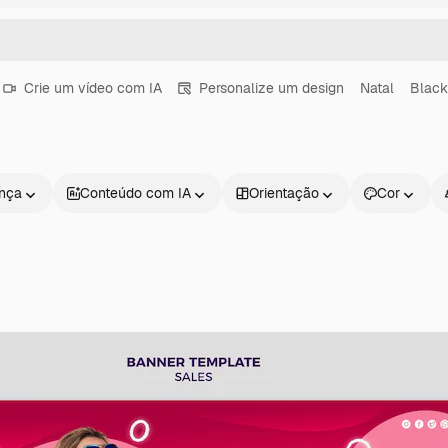
Crie um vídeo com IA
Personalize um design
Natal
Black
ença
Conteúdo com IA
Orientação
Cor
Produtos
Começar