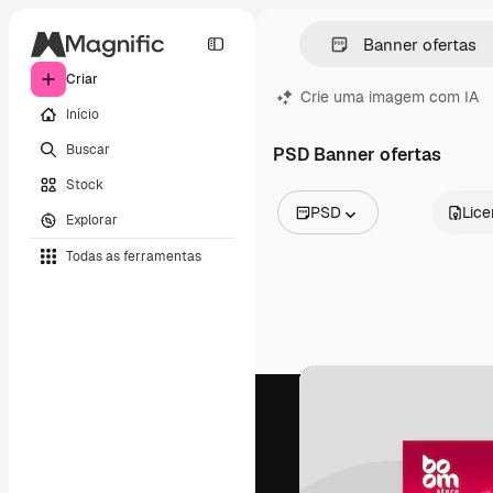
Criar
Crie uma imagem com IA
Início
Buscar
PSD Banner ofertas
Stock
PSD
Lic
Explorar
Todas as imagens
Todas as ferramentas
Vetores
Ilustrações
Fotos
PSD
Modelos
Mockups
Vídeos
Clipes de vídeo
Animações
Modelos de vídeos
Ícones
Modelos 3D
Fontes