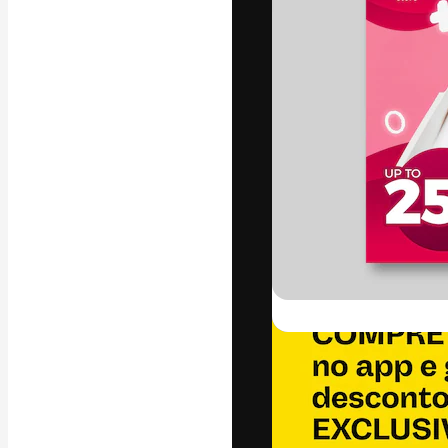
A plataforma cr
seu melhor trab
assinantes entr
agências e estú
Português
Copyright © 2010