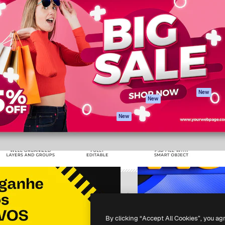
iativa para você direcionar
Spaces
Academy
alho. Mais de 1 milhão de
Assistente de IA
Documentação
e criativos, empresas,
Gerador de
Atendimento
dios.
imagens
Termos e
Gerador de vídeos
condições
Texto para voz
Política de
privacidade
Conteúdo de stock
Originais
MCP para
New
New
Claude/ChatGPT
Política de cooki
Agentes
Central de
New
confiabilidade
API
Afiliados
App móvel
Empresas
Todas as
ferramentas
-
2026
Freepik Company S.L.U.
Todos os direitos reservados
.
By clicking “Accept All Cookies”, you ag