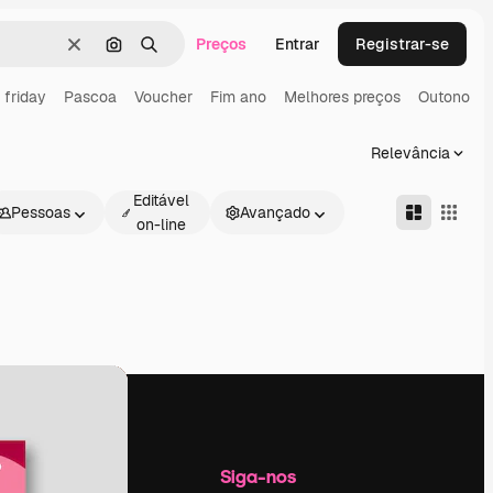
Preços
Entrar
Registrar-se
Limpar
Pesquisar por imagem
Buscar
 friday
Pascoa
Voucher
Fim ano
Melhores preços
Outono
Relevância
Editável
Pessoas
Avançado
on-line
Empresa
Siga-nos