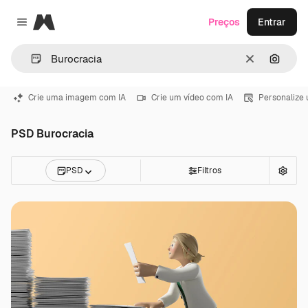
Magnific
Preços
Entrar
Close menu
Limpar
Pesqui
Crie uma imagem com IA
Crie um vídeo com IA
Personalize
PSD Burocracia
PSD
Filtros