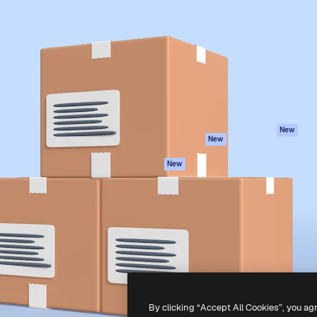
iativa para você direcionar
Spaces
Academy
alho. Mais de 1 milhão de
Assistente de IA
Documentação
e criativos, empresas,
Gerador de
Atendimento
dios.
imagens
Termos e
Gerador de vídeos
condições
Texto para voz
Política de
privacidade
Conteúdo de stock
Originais
MCP para
New
New
Claude/ChatGPT
Política de cooki
Agentes
Central de
New
confiabilidade
API
Afiliados
App móvel
Empresas
Todas as
ferramentas
-
2026
Freepik Company S.L.U.
Todos os direitos reservados
.
By clicking “Accept All Cookies”, you ag