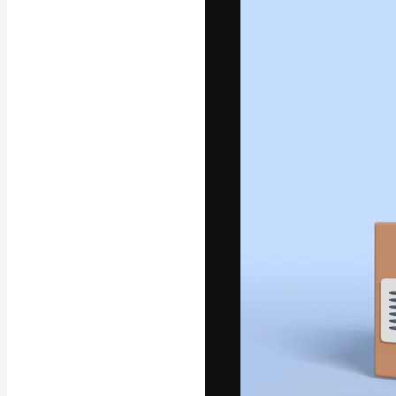
A plataforma cr
seu melhor trab
assinantes entr
agências e estú
Português
Copyright © 2010