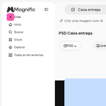
Criar
Crie uma imagem com IA
Início
Buscar
PSD Caixa entrega
Stock
PSD
Lic
Explorar
Todas as imagens
Todas as ferramentas
Vetores
Ilustrações
Fotos
PSD
Modelos
Mockups
Vídeos
Clipes de vídeo
Animações
Modelos de vídeos
Ícones
Modelos 3D
Fontes