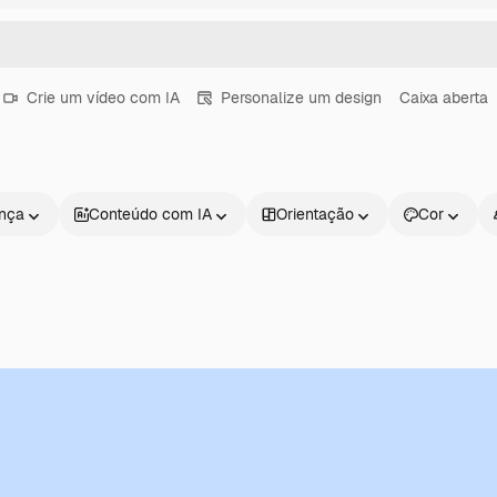
Crie um vídeo com IA
Personalize um design
Caixa aberta
ença
Conteúdo com IA
Orientação
Cor
Produtos
Começar