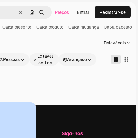
Preços
Entrar
Registrar-se
Limpar
Pesquisar por imagem
Buscar
Caixa presente
Caixa produto
Caixa mudança
Caixa papelao
Relevância
Editável
Pessoas
Avançado
on-line
Empresa
Siga-nos