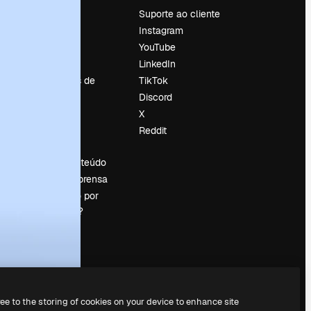
Preços
Suporte ao cliente
Sobre nós
Instagram
Reviews
YouTube
Emprego
LinkedIn
Tendências de
TikTok
pesquisa
Discord
Blog
X
Eventos
Reddit
es
Slidesgo
Vender conteúdo
Sala de imprensa
Procurando por
magnific.ai?
ree to the storing of cookies on your device to enhance site