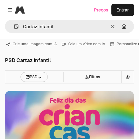
Magnific
Preços
Entrar
Close menu
Limpar
Pesqui
Crie uma imagem com IA
Crie um vídeo com IA
Personalize
PSD Cartaz infantil
PSD
Filtros