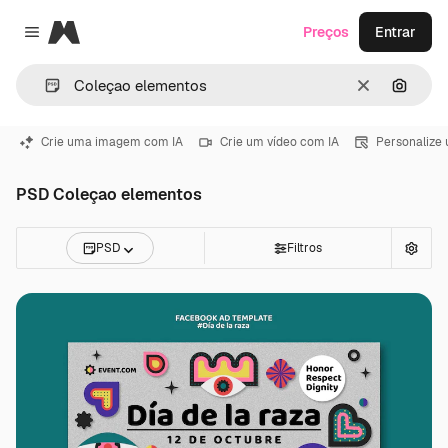
Magnific
Preços
Entrar
Close menu
Limpar
Pesqui
Crie uma imagem com IA
Crie um vídeo com IA
Personalize
PSD Coleçao elementos
PSD
Filtros