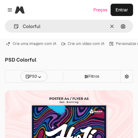
Magnific
Preços
Entrar
Close menu
Limpar
Pesqui
Crie uma imagem com IA
Crie um vídeo com IA
Personalize
PSD Colorful
PSD
Filtros