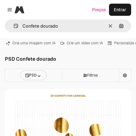
Magnific
Preços
Entrar
Close menu
Limpar
Pesqui
Crie uma imagem com IA
Crie um vídeo com IA
Personalize
PSD Confete dourado
PSD
Filtros